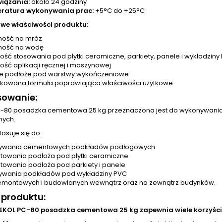
wiązania:
około 24 godziny
ratura wykonywania prac:
+5°C do +25°C
we właściwości produktu:
ność na mróz
ność na wodę
ość stosowania pod płytki ceramiczne, parkiety, panele i wykładziny
ość aplikacji ręcznej i maszynowej
ne podłoże pod warstwy wykończeniowe
kowana formuła poprawiająca właściwości użytkowe.
sowanie:
-80 posadzka cementowa 25 kg przeznaczona jest do wykonywani
nych.
tosuje się do:
ywania cementowych podkładów podłogowych
towania podłoża pod płytki ceramiczne
towania podłoża pod parkiety i panele
ywania podkładów pod wykładziny PVC
emontowych i budowlanych wewnątrz oraz na zewnątrz budynków.
 produktu:
EKOL PC-80 posadzka cementowa 25 kg zapewnia wiele korzyści