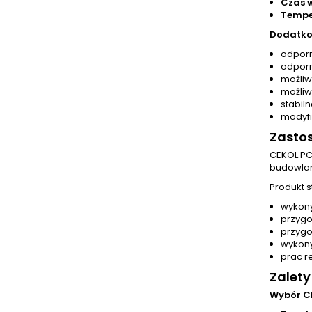
Czas 
Tempe
Dodatko
odpor
odpor
możliw
możliw
stabil
modyfi
Zasto
CEKOL PC
budowla
Produkt s
wykon
przygo
przygo
wykon
prac r
Zalety
Wybór C