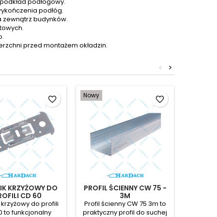
 podkład podłogowy.
wykończenia podłóg.
a zewnątrz budynków.
towych.
o.
rzchni przed montażem okładzin.
<
>
Nowy
Nowy
favorite_border
favorite_border
IK KRZYŻOWY DO
PROFIL ŚCIENNY CW 75 -
PŁY
ROFILI CD 60
3M
25
 krzyżowy do profili
Profil ścienny CW 75 3m to
Płyta O
 to funkcjonalny
praktyczny profil do suchej
mm t