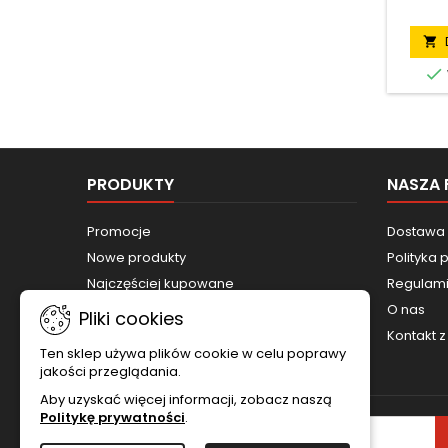
konst
zabud

do w
działow

karto
stabi
ułatw
prakt
podcza
oraz 
PRODUKTY
NASZA 
Promocje
Dostawa 
Nowe produkty
Polityka 
Najczęściej kupowane
Regulam
O nas
Pliki cookies
Kontakt 
Ten sklep używa plików cookie w celu poprawy
jakości przeglądania.
Aby uzyskać więcej informacji, zobacz naszą
Politykę prywatności
.
NEWSLETTER