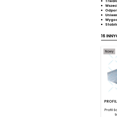
Trwał
Wszec
Odpor
Uniwe
Wygod
Stabi
16 INN
Nowy
PROFIL
Profil 
t