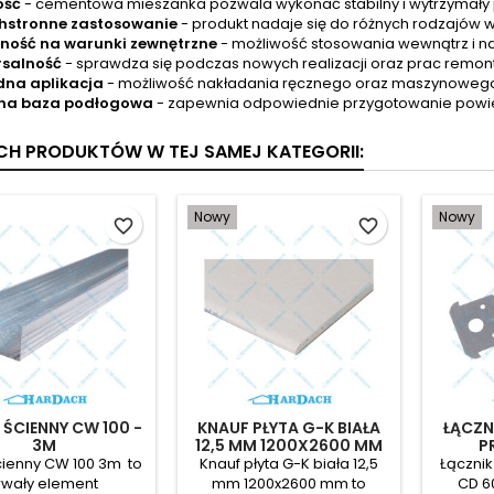
ość
- cementowa mieszanka pozwala wykonać stabilny i wytrzymały
hstronne zastosowanie
- produkt nadaje się do różnych rodzajów 
ność na warunki zewnętrzne
- możliwość stosowania wewnątrz i n
rsalność
- sprawdza się podczas nowych realizacji oraz prac remon
na aplikacja
- możliwość nakładania ręcznego oraz maszynoweg
lna baza podłogowa
- zapewnia odpowiednie przygotowanie powie
YCH PRODUKTÓW W TEJ SAMEJ KATEGORII:
Nowy
Nowy
favorite_border
favorite_border
 ŚCIENNY CW 100 -
KNAUF PŁYTA G-K BIAŁA
ŁĄCZN
3M
12,5 MM 1200X2600 MM
P
ścienny CW 100 3m to
Knauf płyta G-K biała 12,5
Łącznik
rwały element
mm 1200x2600 mm to
CD 60