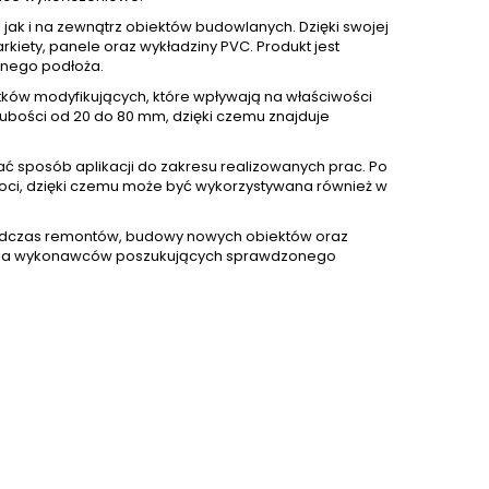
 i na zewnątrz obiektów budowlanych. Dzięki swojej
iety, panele oraz wykładziny PVC. Produkt jest
lnego podłoża.
ków modyfikujących, które wpływają na właściwości
bości od 20 do 80 mm, dzięki czemu znajduje
 sposób aplikacji do zakresu realizowanych prac. Po
goci, dzięki czemu może być wykorzystywana również w
odczas remontów, budowy nowych obiektów oraz
 dla wykonawców poszukujących sprawdzonego