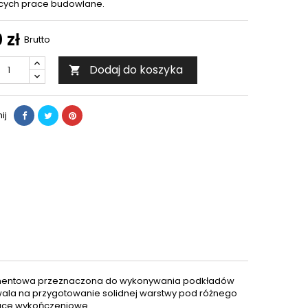
ących prace budowlane.
 zł
Brutto
Dodaj do koszyka

ij
ementowa przeznaczona do wykonywania podkładów
la na przygotowanie solidnej warstwy pod różnego
race wykończeniowe.