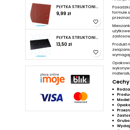
PŁYTKA STRUKTONIT 30X30 CM KASZTANOWA LEWA
Posadzka
formule s
9,99 zł
przeznac
favorite_border
Mieszank
użytkowe
zastosow
PŁYTKA STRUKTONIT 60 X 30 CM CZARNY
13,50 zł
Produkt 
związani
favorite_border
wymagają
Opakowan
wykonywa
materiał
Cechy
Rodza
Produ
Model
Opako
Przezn
Zasto
Grubo
Wydaj