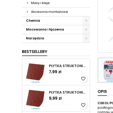
Masy i kleje
Akcesoria montażowe
Chemia
Mocowania i łączenia
Narzędzia
BESTSELLERY
PŁYTKA STRUKTONIT 20X20 CM KASZTAN PRAWA
7,99 zł
favorite_border
OPIS
PŁYTKA STRUKTONIT 30X30 CM KASZTANOWA PRAWA
9,99 zł
CEKOL P
favorite_border
podłogow
rodzaju 