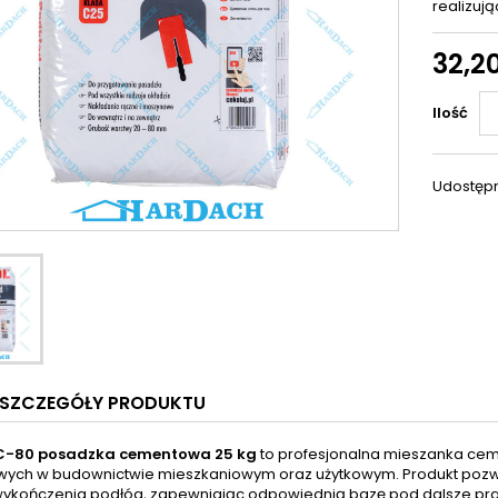
realizuj
32,20
Ilość
Udostępn
SZCZEGÓŁY PRODUKTU
C-80 posadzka cementowa 25 kg
to profesjonalna mieszanka c
ych w budownictwie mieszkaniowym oraz użytkowym. Produkt pozwa
wykończenia podłóg, zapewniając odpowiednią bazę pod dalsze p