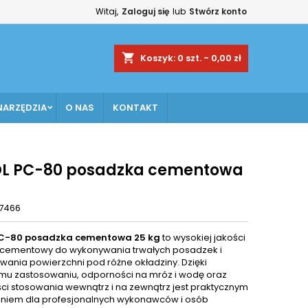
Witaj,
Zaloguj się
lub
Stwórz konto
×
×
×
shopping_cart
Koszyk:
0
szt. - 0,00 zł
NARZĘDZIA
O NAS
KONTAKT
ę
ń
L PC-80 posadzka cementowa
g
7466
C-80 posadzka cementowa 25 kg
to wysokiej jakości
cementowy do wykonywania trwałych posadzek i
wania powierzchni pod różne okładziny. Dzięki
mu zastosowaniu, odporności na mróz i wodę oraz
ci stosowania wewnątrz i na zewnątrz jest praktycznym
niem dla profesjonalnych wykonawców i osób