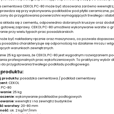
 cementowa CEKOL PC-80 może być stosowana zarówno wewnątrz, jak
prawdza się przy wykonywaniu podkładów pod płytki ceramiczne, park
zony do przygotowania powierzchni wymagających trwałego i stabi
a składa się z cementu, odpowiednio dobranych kruszyw oraz dodat
 gotowej zaprawy. CEKOL PC-80 umożliwia wykonywanie warstw o gru
anie przy wielu typach prac posadzkarskich.
może być nakładany ręcznie oraz maszynowo, co pozwala dopasować
u posadzka charakteryzuje się odpornością na działanie mrozu i wil
cych warunkach zewnętrznych.
ie 25 kg sprawia, że CEKOL PC-80 jest wygodnym rozwiązaniem p
nia profesjonalnych prac wykończeniowych. To praktyczny wybór
u do przygotowania trwałego podkładu podłogowego.
 produktu:
j produktu:
posadzka cementowa / podkład cementowy
cent:
CEKOL
:
PC-80
wanie:
25 kg
aczenie:
wykonywanie podkładów podłogowych
sowanie:
wewnątrz i na zewnątrz budynków
ść warstwy:
20-80 mm
ność:
ok. 2 kg/m²/mm