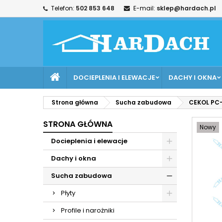
Telefon:
502 853 648
E-mail:
sklep@hardach.pl
M
U
Z
add_circle_outline
Mu
Na
DOCIEPLENIA I ELEWACJE
DACHY I OKNA
Strona główna
Sucha zabudowa
CEKOL PC
STRONA GŁÓWNA
Nowy
Docieplenia i elewacje
Dachy i okna
Sucha zabudowa
Płyty
Profile i narożniki