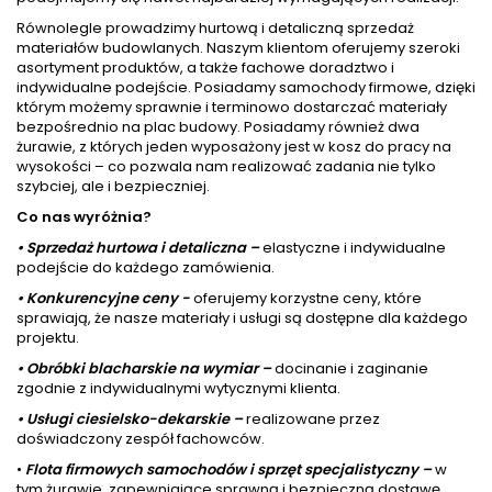
Równolegle prowadzimy hurtową i detaliczną sprzedaż
materiałów budowlanych. Naszym klientom oferujemy szeroki
asortyment produktów, a także fachowe doradztwo i
indywidualne podejście. Posiadamy samochody firmowe, dzięki
którym możemy sprawnie i terminowo dostarczać materiały
bezpośrednio na plac budowy. Posiadamy również dwa
żurawie, z których jeden wyposażony jest w kosz do pracy na
wysokości – co pozwala nam realizować zadania nie tylko
szybciej, ale i bezpieczniej.
Co nas wyróżnia?
• Sprzedaż hurtowa i detaliczna –
elastyczne i indywidualne
podejście do każdego zamówienia.
• Konkurencyjne ceny -
oferujemy korzystne ceny, które
sprawiają, że nasze materiały i usługi są dostępne dla każdego
projektu.
• Obróbki blacharskie na wymiar –
docinanie i zaginanie
zgodnie z indywidualnymi wytycznymi klienta.
• Usługi ciesielsko-dekarskie –
realizowane przez
doświadczony zespół fachowców.
•
Flota firmowych samochodów i sprzęt specjalistyczny –
w
tym żurawie, zapewniające sprawną i bezpieczną dostawę