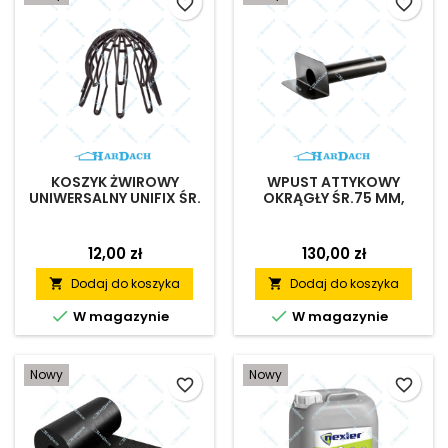
favorite_border
favorite_border
szczelnych powłok
sprawiają, że jest to
praktyczne rozwiązanie do
profesjonalnych i
remontowych prac
hydroizolacyjnych.
KOSZYK ŻWIROWY
WPUST ATTYKOWY
UNIWERSALNY UNIFIX ŚR.
OKRĄGŁY ŚR.75 MM,
75-125 MM
DŁ.500 MM
12,00 zł
130,00 zł
Dodaj do koszyka
Dodaj do koszyka




W magazynie
W magazynie
Nowy
Nowy
favorite_border
favorite_border