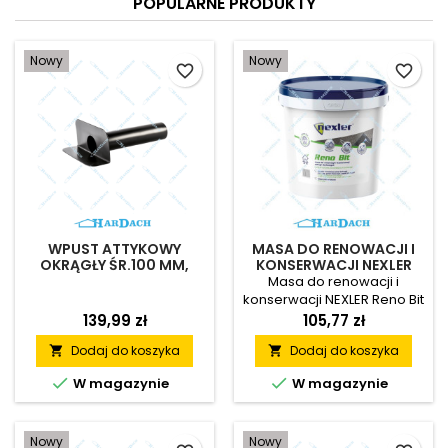
POPULARNE PRODUKTY
Nowy
Nowy
favorite_border
favorite_border
WPUST ATTYKOWY
MASA DO RENOWACJI I
OKRĄGŁY ŚR.100 MM,
KONSERWACJI NEXLER
DŁ.500 MM
RENO BIT 10KG
Masa do renowacji i
konserwacji NEXLER Reno Bit
10 kg to masa bitumiczna
139,99 zł
105,77 zł
przeznaczona do
Dodaj do koszyka
Dodaj do koszyka


renowacji dachów,
wykonywania hydroizolacji i


W magazynie
W magazynie
gruntowania podłoży.
Gotowa do użycia formuła,
łatwa aplikacja oraz
Nowy
Nowy
możliwość tworzenia