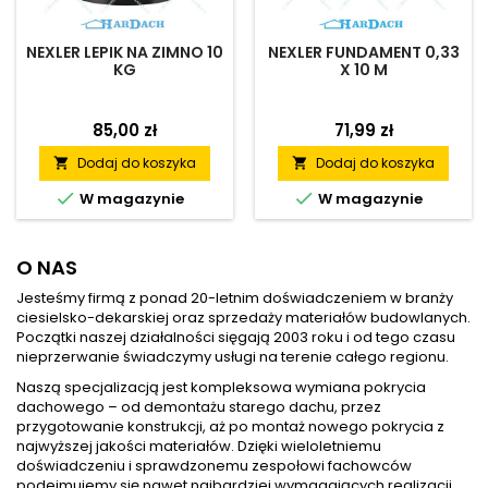
NEXLER LEPIK NA ZIMNO 10
NEXLER FUNDAMENT 0,33
KG
X 10 M
85,00 zł
71,99 zł
Dodaj do koszyka
Dodaj do koszyka




W magazynie
W magazynie
O NAS
Jesteśmy firmą z ponad 20-letnim doświadczeniem w branży
ciesielsko-dekarskiej oraz sprzedaży materiałów budowlanych.
Początki naszej działalności sięgają 2003 roku i od tego czasu
nieprzerwanie świadczymy usługi na terenie całego regionu.
Naszą specjalizacją jest kompleksowa wymiana pokrycia
dachowego – od demontażu starego dachu, przez
przygotowanie konstrukcji, aż po montaż nowego pokrycia z
najwyższej jakości materiałów. Dzięki wieloletniemu
doświadczeniu i sprawdzonemu zespołowi fachowców
podejmujemy się nawet najbardziej wymagających realizacji.