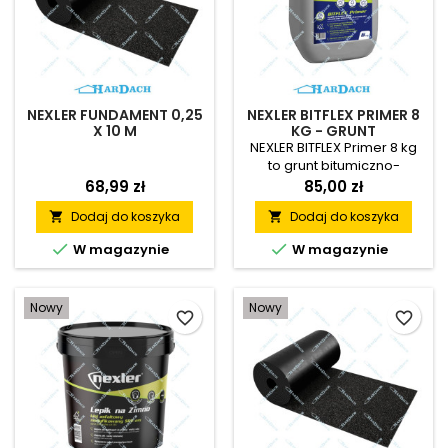
NEXLER FUNDAMENT 0,25
NEXLER BITFLEX PRIMER 8
X 10 M
KG - GRUNT
BITUMICZNO-ANIONOWY
NEXLER BITFLEX Primer 8 kg
to grunt bitumiczno-
anionowy przeznaczony do
68,99 zł
85,00 zł
przygotowania podłoży
Dodaj do koszyka
Dodaj do koszyka


pod hydroizolacje. Szybkie
schnięcie, bardzo dobra


W magazynie
W magazynie
przyczepność oraz
możliwość stosowania na
suchych i wilgotnych
Nowy
Nowy
powierzchniach sprawiają,
favorite_border
favorite_border
że jest to skuteczny wybór
do profesjonalnych prac
izolacyjnych.