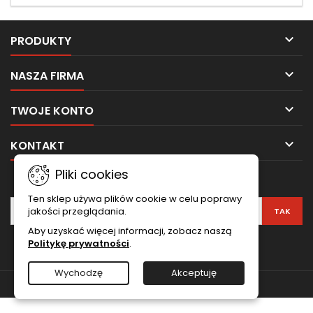

PRODUKTY

NASZA FIRMA

TWOJE KONTO

KONTAKT
Pliki cookies
NEWSLETTER
Ten sklep używa plików cookie w celu poprawy
jakości przeglądania.
Aby uzyskać więcej informacji, zobacz naszą
Politykę prywatności
.
Wychodzę
Akceptuję
© Copyright 2026 HARDACH. All Rights Reserved.