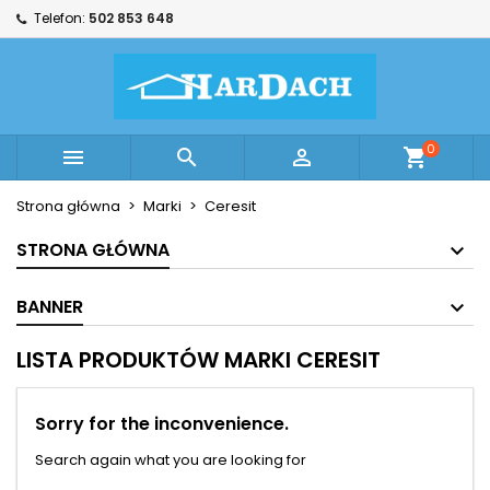
Telefon:
502 853 648
×
×
×
×
Moje listy życzeń
((modalTitle))
Utwórz listę życzeń
Zaloguj się
Utwórz nową listę
add_circle_outline
((confirmMessage))
Musisz być zalogowany by zapisać produkty na
Nazwa listy życzeń
swojej liście życzeń.
0



shopping_cart
((cancelText))
((modalDeleteText))
Anuluj
Zaloguj się
Strona główna
Marki
Ceresit
Anuluj
Utwórz listę życzeń
STRONA GŁÓWNA
BANNER
LISTA PRODUKTÓW MARKI CERESIT
Sorry for the inconvenience.
Search again what you are looking for