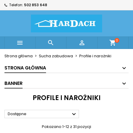
Telefon:
502 853 648
×
×
×
×
Moje listy życzeń
((modalTitle))
Utwórz listę życzeń
Zaloguj się
Utwórz nową listę
add_circle_outline
((confirmMessage))
Musisz być zalogowany by zapisać produkty na
Nazwa listy życzeń
swojej liście życzeń.
0



shopping_cart
((cancelText))
((modalDeleteText))
Anuluj
Zaloguj się
Strona główna
Sucha zabudowa
Profile i narożniki
Anuluj
Utwórz listę życzeń
STRONA GŁÓWNA
BANNER
PROFILE I NAROŻNIKI

Dostępne
Pokazano 1-12 z 31 pozycji