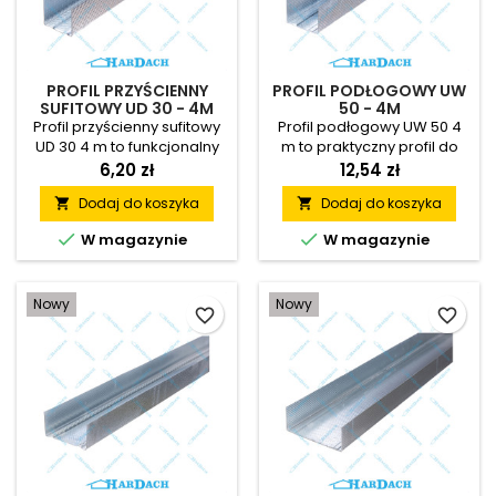
wykonawców oraz osób
realizujących...
PROFIL PRZYŚCIENNY
PROFIL PODŁOGOWY UW
SUFITOWY UD 30 - 4M
50 - 4M
Profil przyścienny sufitowy
Profil podłogowy UW 50 4
UD 30 4 m to funkcjonalny
m to praktyczny profil do
profil do suchej zabudowy
suchej zabudowy UW 50,
6,20 zł
12,54 zł
UD 30, który umożliwia
który pozwala tworzyć
Dodaj do koszyka
Dodaj do koszyka


wykonywanie stabilnych
stabilne konstrukcje ścian
konstrukcji sufitów
działowych z płyt gipsowo-


W magazynie
W magazynie
podwieszanych oraz
kartonowych. Trwała stal
zabudów z płyt gipsowo-
ocynkowana, łatwy montaż
kartonowych. Trwała stal
oraz możliwość połączenia
Nowy
Nowy
ocynkowana, łatwy montaż
z profilami CW 50
favorite_border
favorite_border
i szerokie zastosowanie
sprawiają, że jest to
sprawiają, że jest to
funkcjonalny element do
praktyczny wybór do
profesjonalnych i
profesjonalnych prac
domowych realizacji.
wykończeniowych.