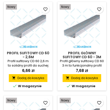
Nowy
Nowy
favorite_border
favorite_border
PROFIL SUFITOWY CD 60
PROFIL GŁÓWNY
- 2,6M
SUFITOWY CD 60 - 3M
Profil sufitowy CD 60 2,6 m
Profil główny sufitowy CD 60
to solidny profil do suchej
3 m to funkcjonalny profil
zabudowy przeznaczony
do suchej zabudowy CD 60,
6,66 zł
7,68 zł
do wykonywania trwałych
który pozwala tworzyć
Dodaj do koszyka
Dodaj do koszyka


konstrukcji sufitów
stabilne konstrukcje sufitów
podwieszanych i zabudów
podwieszanych oraz


W magazynie
W magazynie
z płyt GK. Wykonanie ze stali
zabudów z płyt gipsowo-
ocynkowanej, łatwy montaż
kartonowych. Dzięki
oraz szerokie
wygodnemu montażowi,
Nowy
Nowy
zastosowanie sprawiają, że
uniwersalnemu
favorite_border
favorite_border
jest to praktyczny wybór do
zastosowaniu i trwałej
profesjonalnych i
konstrukcji stanowi