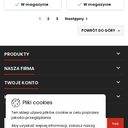
konstrukcji z płyt gipsowo-
konstrukcji z płyt gipsowo-


W magazynie
W magazynie
kartonowych. Zapewnia
kartonowych. Zapewnia
stabilność, łatwy montaż
trwałość, wygodny montaż
oraz wysoką trwałość
oraz solidną podstawę dla
1
2
3
Następny

całego systemu.
ścian działowych i
zabudów wewnętrznych.
POWRÓT DO GÓRY


PRODUKTY

NASZA FIRMA

TWOJE KONTO

KONTAKT
Pliki cookies
NEWSLETTER
Ten sklep używa plików cookie w celu poprawy
jakości przeglądania.
Aby uzyskać więcej informacji, zobacz naszą