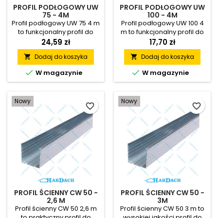
PROFIL PODŁOGOWY UW
PROFIL PODŁOGOWY UW
75 - 4M
100 - 4M
Profil podłogowy UW 75 4 m
Profil podłogowy UW 100 4
to funkcjonalny profil do
m to funkcjonalny profil do
suchej zabudowy UW 75,
suchej zabudowy UW 100,
24,59 zł
17,70 zł
który pozwala tworzyć
który pozwala na tworzenie
Dodaj do koszyka
Dodaj do koszyka


stabilne konstrukcje ścian
stabilnych konstrukcji ścian
działowych oraz lekkich
działowych z płyt gipsowo-


W magazynie
W magazynie
zabudów wewnętrznych.
kartonowych. Trwała stal
Trwała stal ocynkowana,
ocynkowana, wygodny
wygodny montaż i szerokie
montaż i szerokie
Nowy
Nowy
zastosowanie sprawiają, że
zastosowanie sprawiają, że
favorite_border
favorite_border
jest to praktyczny element
jest to niezawodny element
dla profesjonalnych
przy realizacji prac
wykonawców oraz osób
budowlanych i
realizujących prace
wykończeniowych.
remontowe.
PROFIL ŚCIENNY CW 50 -
PROFIL ŚCIENNY CW 50 -
2,6 M
3M
Profil ścienny CW 50 2,6 m
Profil ścienny CW 50 3 m to
to praktyczny profil do
wysokiej jakości profil do