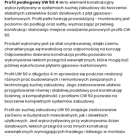
Profil podłogowy UW 50 4 m
to element konstrukcyjny
wykorzystywany w systemach suchej zabudowy do tworzenia
stabilnych szkieletów ścian działowych z płyt gipsowo-
kartonowych. Profil pełni funkcję prowadzącą - montowany jest
poziomo do podłogi oraz sufitu, wyznaczając przebieg
konstrukcji i stanowiąc miejsce osadzenia pionowych profili CW
50.
Produkt wykonany jest ze stali ocynkowanej, dzięki czemu
charakteryzuje się trwałością oraz odpornością na korozję.
Odpowiednio dobrana konstrukcja profilu pozwala na
wykonywanie lekkich przegród wewnętrznych, które mogą być
później wykończone płytami gipsowo-kartonowymi.
Profil UW 50 o długości 4 m sprawdza się podczas realizacji
różnych prac budowlanych i remontowych związanych z
technologią suchej zabudowy. Jego zastosowanie ułatwia
przygotowanie równej i stabilnej podstawy pod konstrukcję
ścienną, a kompatybilność z profilami CW 50 pozwala na
tworzenie kompletnych systemów zabudowy.
Profil do suchej zabudowy UW 50 znajduje zastosowanie
zarówno w budynkach mieszkalnych, jak i obiektach
użytkowych. Jest wykorzystywany przy wykonywaniu ścian
działowych, lekkich przegród oraz innych konstrukcji
wewnętrznych wymagających trwałego i łatwego w montażu