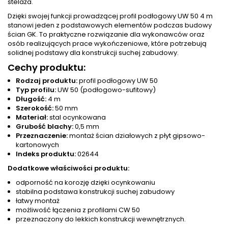
stelaża.
Dzięki swojej funkcji prowadzącej profil podłogowy UW 50 4 m
stanowi jeden z podstawowych elementów podczas budowy
ścian GK. To praktyczne rozwiązanie dla wykonawców oraz
osób realizujących prace wykończeniowe, które potrzebują
solidnej podstawy dla konstrukcji suchej zabudowy.
Cechy produktu:
Rodzaj produktu:
profil podłogowy UW 50
Typ profilu:
UW 50 (podłogowo-sufitowy)
Długość:
4 m
Szerokość:
50 mm
Materiał:
stal ocynkowana
Grubość blachy:
0,5 mm
Przeznaczenie:
montaż ścian działowych z płyt gipsowo-
kartonowych
Indeks produktu:
02644
Dodatkowe właściwości produktu:
odporność na korozję dzięki ocynkowaniu
stabilna podstawa konstrukcji suchej zabudowy
łatwy montaż
możliwość łączenia z profilami CW 50
przeznaczony do lekkich konstrukcji wewnętrznych.