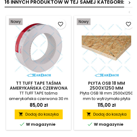
16 INNYCH PRODUKTÓW W TEJ SAMEJ KATEGORII:
>
<
Nowy
Nowy
favorite_border
favorite_border
TT TUFF TAPE TAŚMA
PŁYTA OSB 18 MM
AMERYKAŃSKA CZERWONA
2500X1250 MM
30 M
TT TUFF TAPE taśma
Płyta OSB 18 mm 2500x1250
amerykańska czerwona 30 m
mm to wytrzymała płyta
to profesjonalna taśma do
konstrukcyjna
85,00 zł
115,00 zł
płyt GK, która zapewnia
drewnopochodna
Dodaj do koszyka
Dodaj do koszyka


trwałe wzmacnianie spoin,
przeznaczona do szerokiego
odporność na wilgoć oraz
zastosowania w


W magazynie
W magazynie
wysoką wytrzymałość
budownictwie. Stabilna
mechaniczną. Doskonale
konstrukcja, łatwa obróbka i