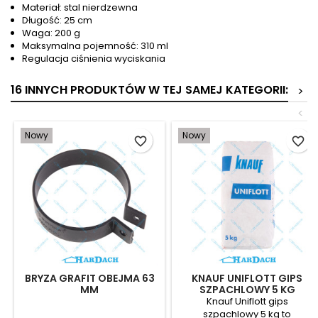
Materiał: stal nierdzewna
Długość: 25 cm
Waga: 200 g
Maksymalna pojemność: 310 ml
Regulacja ciśnienia wyciskania
16 INNYCH PRODUKTÓW W TEJ SAMEJ KATEGORII:
>
<
Nowy
Nowy
favorite_border
favorite_border
BRYZA GRAFIT OBEJMA 63
KNAUF UNIFLOTT GIPS
MM
SZPACHLOWY 5 KG
Knauf Uniflott gips
szpachlowy 5 kg to