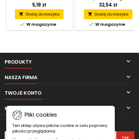
profesjonalna masa do
5,18 zł
32,54 zł
spoinowania płyt GK, która
Dodaj do koszyka
Dodaj do koszyka


zapewnia trwałe połączenia,
wysoką przyczepność i


W magazynie
W magazynie
komfortową aplikację. Dzięki
sprawdzonym
właściwościom jest
praktycznym rozwiązaniem
do prac związanych z suchą
zabudową oraz
wykończeniem wnętrz.

PRODUKTY

NASZA FIRMA

TWOJE KONTO

KONTAKT
Pliki cookies
NEWSLETTER
Ten sklep używa plików cookie w celu poprawy
jakości przeglądania.