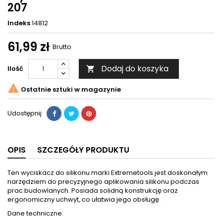
207
Indeks
14812
61,99 zł
Brutto
Dodaj do koszyka
Ilość


Ostatnie sztuki w magazynie
Udostępnij
OPIS
SZCZEGÓŁY PRODUKTU
Ten wyciskacz do silikonu marki Extremetools jest doskonałym
narzędziem do precyzyjnego aplikowania silikonu podczas
prac budowlanych. Posiada solidną konstrukcję oraz
ergonomiczny uchwyt, co ułatwia jego obsługę.
Dane techniczne: